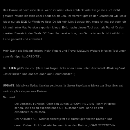
Das Ganze ist noch eine Beta, wenn ihr also Fehler entdeckt oder Dinge die euch nicht
gefallen, würde ich mich über Feedback freuen. Im Moment gibt es den „Animated GIF Makr“
leider nur als EXE für Windows User. Da ich kein Mac Besitzer bin, muss ich mal schauen ob
ich auch eine Mac Version exportiert kriege. Evtl. macht dieses Tool auch als Panel für den
direkten Einsatz in der Flash IDE Sinn. Ihr merkt schon, das Ganze ist noch nicht wirklich zu
Ende gedacht und entwickelt.
Mein Dank gilt Thibault Imbert, Keith Peters und Trevor McCauly. Weitere Infos im Tool unter
dem Menüpunkt „CREDITS“.
U
nd
HIER
gibt’s die ZIP. (Dem Link folgen, links oben dann unter
„AnimatedGifMakr.zip“ auf
„Datei“ klicken und danach dann auf „Herunterladen“.)
UPDATE
:
Ich hab ein Update hinterher geschoben. In diesem Zuge konnte ich ein paar Bugs fixen und
natürlich gibt’s ein paar neue Features.
Neu sind:
Die Vorschau Funktion. Über den Button „SHOW PREVIEW“ könnt ihr direkt
sehen, wie das zu exportierende GIF aussehen wird, ohne es erst
exportieren zu müssen.
Der Animated GIF Makr speichert jetzt die zuletzt geöffneten Dateien und
deren Ordner. Ihr könnt jetzt bequem über den Button „LOAD RECENT“ die