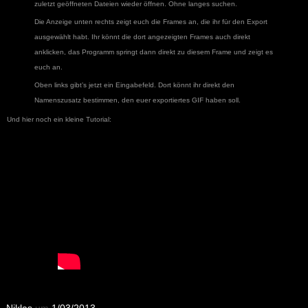
zuletzt geöffneten Dateien wieder öffnen. Ohne langes suchen.
Die Anzeige unten rechts zeigt euch die Frames an, die ihr für den Export
ausgewählt habt. Ihr könnt die dort angezeigten Frames auch direkt
anklicken, das Programm springt dann direkt zu diesem Frame und zeigt es
euch an.
Oben links gibt’s jetzt ein Eingabefeld. Dort könnt ihr direkt den
Namenszusatz bestimmen, den euer exportiertes GIF haben soll.
Und hier noch ein kleine Tutorial: