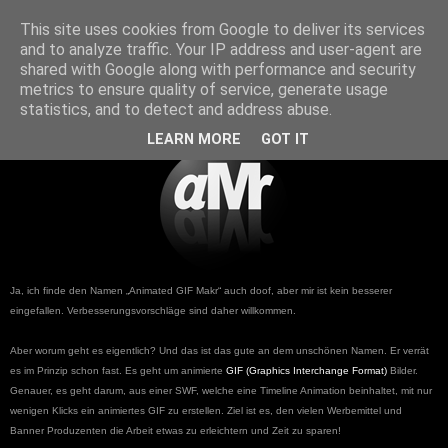
Niklas Knaack Dev Blog
This site uses cookies from Google to deliver its services
and to analyze traffic. Your IP address and user-agent are
shared with Google along with performance and security
1/03/2013
metrics to ensure quality of service, generate usage
Animated GIF Makr
statistics, and to detect and address abuse.
LEARN MORE
GOT IT
Ja, ich finde den Namen „Animated GIF Makr“ auch doof, aber mir ist kein besserer
eingefallen. Verbesserungsvorschläge sind daher willkommen.
Aber worum geht es eigentlich? Und das ist das gute an dem unschönen Namen. Er verrät
es im Prinzip schon fast. Es geht um animierte
GIF (Graphics Interchange Format)
Bilder.
Genauer, es geht darum, aus einer SWF, welche eine Timeline Animation beinhaltet, mit nur
wenigen Klicks ein animiertes GIF zu erstellen. Ziel ist es, den vielen Werbemittel und
Banner Produzenten die Arbeit etwas zu erleichtern und Zeit zu sparen!