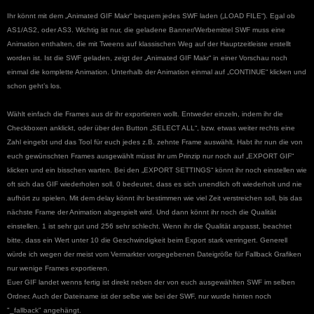
Ihr könnt mit dem „Animated GIF Makr“ bequem jedes SWF laden („LOAD FILE“). Egal ob
AS1/AS2, oder AS3. Wichtig ist nur, die geladene Banner/Werbemittel SWF muss eine
Animation enthalten, die mit Tweens auf klassischen Weg auf der Hauptzeitleiste erstellt
worden ist. Ist die SWF geladen, zeigt der „Animated GIF Makr“ in einer Vorschau noch
einmal die komplette Animation. Unterhalb der Animation einmal auf „CONTINUE“ klicken und
schon geht’s los.
Wählt einfach die Frames aus dir ihr exportieren wollt. Entweder einzeln, indem ihr die
Checkboxen anklickt, oder über den Button „SELECT ALL“, bzw. etwas weiter rechts eine
Zahl eingebt und das Tool für euch jedes z.B. zehnte Frame auswählt. Habt ihr nun die von
euch gewünschten Frames ausgewählt müsst ihr um Prinzip nur noch auf „EXPORT GIF“
klicken und ein bisschen warten. Bei den „EXPORT SETTINGS“ könnt ihr noch einstellen wie
oft sich das GIF wiederholen soll. 0 bedeutet, dass es sich unendlich oft wiederholt und nie
aufhört zu spielen. Mit dem delay könnt ihr bestimmen wie viel Zeit verstreichen soll, bis das
nächste Frame der Animation abgespielt wird. Und dann könnt ihr noch die Qualität
einstellen. 1 ist sehr gut und 256 sehr schlecht. Wenn ihr die Qualität anpasst, beachtet
bitte, dass ein Wert unter 10 die Geschwindigkeit beim Export stark verringert. Generell
würde ich wegen der meist vom Vermarkter vorgegebenen Dateigröße für Fallback Grafiken
nur wenige Frames exportieren.
Euer GIF landet
wenns fertig ist direkt neben der von euch ausgewählten SWF im selben
Ordner. Auch der Datei
name ist der selbe wie bei der SWF, nur wurde hinten noch
"_fallback" angehängt.