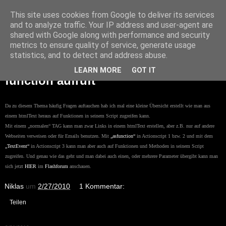
Niklas Knaack Dev Blog
This site uses cookies from Google to deliver its services
and to analyze traffic. Your IP address and user-agent are
shared with Google along with performance and security
2/27/2010
metrics to ensure quality of service, generate usage
asfunction und TextEvent, bzw. wie
statistics, and to detect and address abuse.
man aus einem htmlText eine AS
LEARN MORE
GOT IT
function aufruft
Da zu diesem Thema häufig Fragen auftauchen hab ich mal eine kleine Übersicht erstellt wie man aus
einem htmlText heraus auf Funktionen in seinem Script zugreifen kann.
Mit einem „normalen“ TAG kann man zwar Links in einem htmlText erstellen, aber z.B. nur auf andere
Webseiten verweisen oder für Emails benutzen. Mit
„asfunction“
in Actionscript 1 bzw. 2 und mit dem
„TextEvent“
in Actionscript 3 kann man aber auch auf Funktionen und Methoden in seinem Script
zugreifen. Und genau wie das geht und man dabei auch einen, oder mehrere Parameter übergibt kann man
sich jetzt
HIER
im
Flashforum
anschauen.
Niklas
um
2/27/2010
1 Kommentar:
Teilen