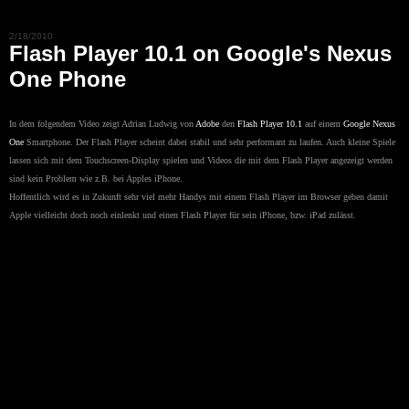
2/18/2010
Flash Player 10.1 on Google's Nexus
One Phone
In dem folgendem Video zeigt Adrian Ludwig von
Adobe
den
Flash Player 10.1
auf einem
Google Nexus
One
Smartphone. Der Flash Player scheint dabei stabil und sehr performant zu laufen. Auch kleine Spiele
lassen sich mit dem Touchscreen-Display spielen und Videos die mit dem Flash Player angezeigt werden
sind kein Problem wie z.B. bei Apples iPhone.
Hoffentlich wird es in Zukunft sehr viel mehr Handys mit einem Flash Player im Browser geben damit
Apple vielleicht doch noch einlenkt und einen Flash Player für sein iPhone, bzw. iPad zulässt.