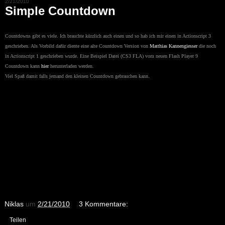
2/21/2010
Simple Countdown
Countdowns gibt es viele. Ich brauchte kürzlich auch einen und so hab ich mir einen in Actionscript 3
geschrieben. Als Vorbild dafür diente eine alte Countdown Version von
Matthias Kannengiesser
die noch
in Actionscript 1 geschrieben wurde. Eine Beispiel Datei (CS3 FLA) vom neuen Flash Player 9
Countdown kann
hier
herunterladen werden.
Viel Spaß damit falls jemand den kleinen Countdown gebrauchen kann.
Niklas
um
2/21/2010
3 Kommentare:
Teilen