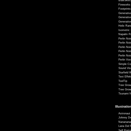
drawSketc
Fireworks
Footprints
Generativ
Generativ
Generativ
Helix Ran
Isometric 
Napalm Pa
Perlin No
Perlin No
Perlin Noi
Perlin No
Perlin No
Perlin Vo
Simple C
Sound Vis
Starfield 
Text Effek
ToolTip
Tree Grow
Tree Grow
Tsunami N
Illustrati
Astronaut
Johnny D
Nananana
Lana Del 
Self Portra