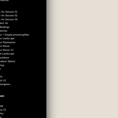
hedLine
e Art Session 01
e Art Session 02
e Art Session 04
dom Art
Buildings
rticles
ise + Displacementmapfilter
ise Landscape
se Planetarium
ise Waver
ise Waver V2
xel Landscape
ountdown
ualizer Sphere
Warp
t
th
th V2
avigation
onen
epp
na V2
Rey
it