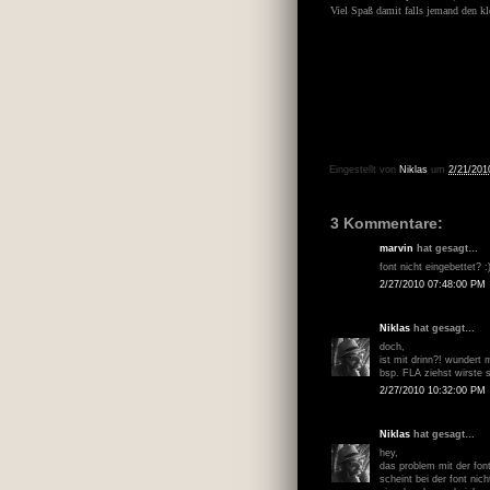
Viel Spaß damit falls jemand den 
Eingestellt von
Niklas
um
2/21/201
3 Kommentare:
marvin
hat gesagt…
font nicht eingebettet? :
2/27/2010 07:48:00 PM
Niklas
hat gesagt…
doch,
ist mit drinn?! wundert 
bsp. FLA ziehst wirste s
2/27/2010 10:32:00 PM
Niklas
hat gesagt…
hey,
das problem mit der font
scheint bei der font nic