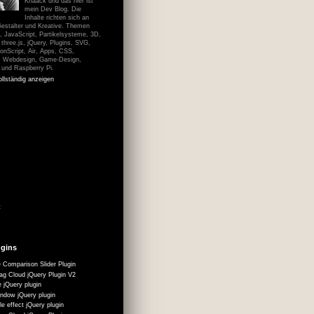
Knaack und das hier ist
mein Dev Blog. Die
Inhalte richten sich an
Gestalter und Kreative. Themen
 JavaScript, Partikelsysteme, 3D,
hree.js, jQuery, Plugins, SVG,
onScript, Air, Apps, CSS,
, Webdesign, Game-Design,
n und Raspberry Pi.
ollständig anzeigen
t
ugins
 Comparison Slider Plugin
g Cloud jQuery Plugin V2
 jQuery plugin
ndow jQuery plugin
le effect jQuery plugin