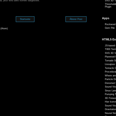
, jetzt wird alles korrekt dargestellt.
SVG 3D Ta
Threshold
Plugin
Apps
Startseite
Älterer Post
Rockwool 
Gem Pile
 (Atom)
HTML5 Ex
JS-based 
T800 Term
SVG 3D V
Planetoid 
Tornado S
Lissajous
Tentacle 
Procedural
Where am
Particle 
Distorted
Sound Vis
Sinus Lan
Pumping T
3D Firewo
Hier komm
Sound Vis
Gravitatio
Neural Ne