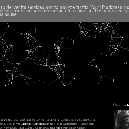
o deliver its services and to analyze traffic. Your IP address a
erformance and security metrics to ensure quality of service, 
ss abuse.
Über mich
te kürzlich auch einen und so hab ich mir einen in Actionscript 3 geschrieben. Als
ntdown Version von
Matthias Kannengiesser
die noch in Actionscript 1 geschrieben
FLA) vom neuen Flash Player 9 Countdown kann
hier
herunterladen werden.