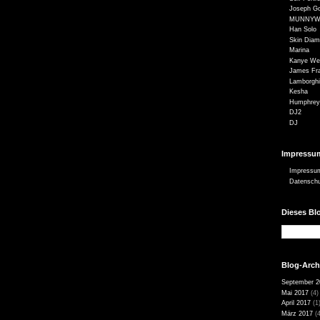
Joseph Go
MUNNYW
Han Solo
Skin Dia
Marina
Kanye We
James Fr
Lamborghi
Kesha
Humphrey
DJ2
DJ
Impressu
Impressu
Datensch
Dieses Bl
Blog-Arch
September 2
Mai 2017
(4)
April 2017
(1
März 2017
(4