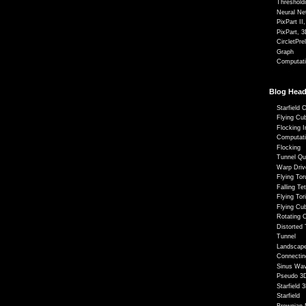
Threshold
Neural Ne
PixPart II
PixPart, 3
CircletPre
Graph
Computati
Blog Head
Starfield 
Flying Cu
Flocking I
Computati
Flocking
Tunnel Qu
Warp Driv
Flying To
Falling Te
Flying Tor
Flying Cu
Rotating 
Distorted
Tunnel
Landscap
Connectin
Sinus Wa
Pseudo 3D
Starfield 
Starfield
Brownian 