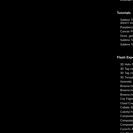
Tutorials
Sublime 
doesn't w
Raspberry
Canvas Pi
Grunt, get
Sublime T
Sublime T
Flash Exp
3D Helix 
3D Tag cl
3D Tag cl
3D Torna
Asteroids
Brownsche
Brownsche
Brownsch
City Fligh
Cloud Cov
Collada 3D
Colorful P
Computati
Computati
Computati
CurveTo A