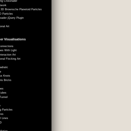
ing Crossfader
twork
, 3D Brownsche Planetoid Particles
D Particles
loader jQuery Plugin
onal Art
er Visualisations
Connections
bes With Light
nteraction Art
onal Flocking Art
adratic
e
rus Knots
tris Bricks
i
bes
Cubes
 Tunnel
e
g Particles
ves
 Lines
3D
Motion