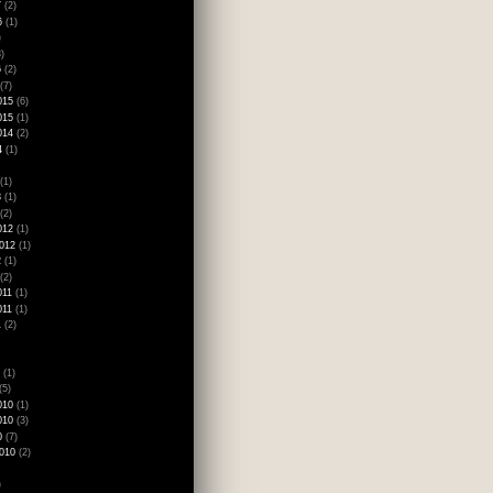
7
(2)
6
(1)
)
)
6
(2)
(7)
015
(6)
015
(1)
014
(2)
4
(1)
(1)
3
(1)
(2)
012
(1)
012
(1)
2
(1)
(2)
011
(1)
011
(1)
1
(2)
(1)
(5)
010
(1)
010
(3)
0
(7)
010
(2)
)