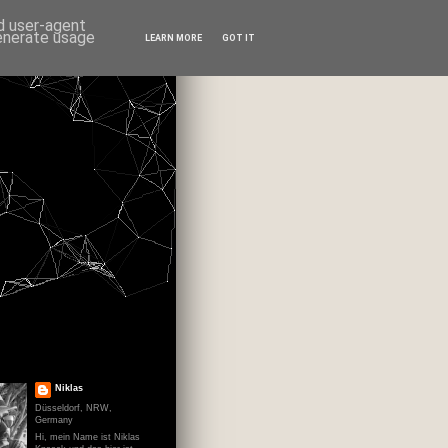
nd user-agent
generate usage
LEARN MORE
GOT IT
Niklas
Düsseldorf, NRW,
Germany
Hi, mein Name ist Niklas