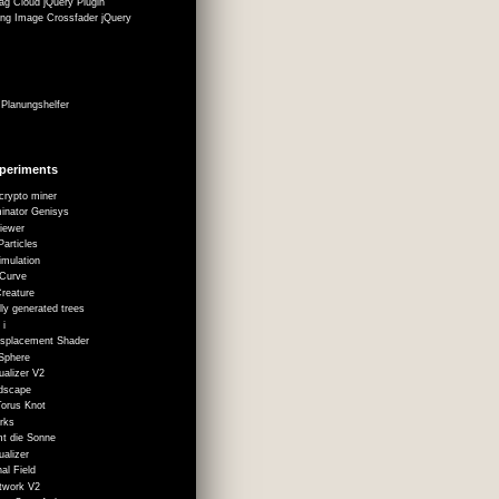
g Cloud jQuery Plugin
ing Image Crossfader jQuery
Planungshelfer
periments
crypto miner
inator Genisys
iewer
Particles
imulation
 Curve
Creature
ly generated trees
 i
Displacement Shader
 Sphere
ualizer V2
dscape
orus Knot
rks
t die Sonne
ualizer
nal Field
twork V2