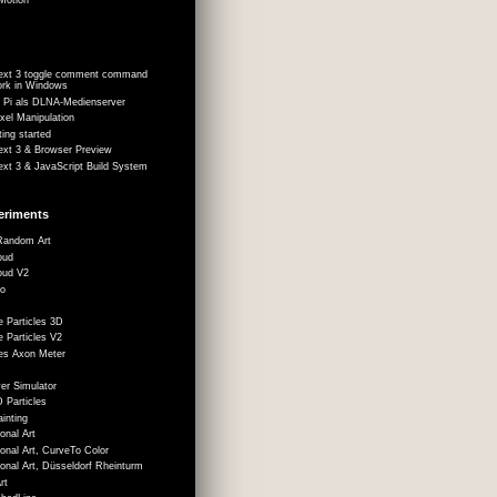
Text 3 toggle comment command
ork in Windows
 Pi als DLNA-Medienserver
xel Manipulation
ting started
ext 3 & Browser Preview
ext 3 & JavaScript Build System
eriments
Random Art
oud
oud V2
do
 Particles 3D
 Particles V2
es Axon Meter
t
er Simulator
 Particles
ainting
onal Art
onal Art, CurveTo Color
onal Art, Düsseldorf Rheinturm
rt