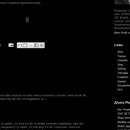
kleinen Countdown gebrauchen kann.
Entwickler, 
sind: HTML5,
VR, WebGL, t
Canvas, Acti
Experimente
Illustratione
Mein Profil v
Links
0
Web
Twitter
LinkedIn
Xing
GitHub
)
JSFiddle
CodePen
Dwitter
DeviantAr
FFF
mich aber! kannste mir bitte einen screenshot schicken? wenn du dir die
ehen das die font mit eingebettet ist ;)
jQuery Pl
any Image
SVG 3D Ta
Warp drive
Wobble wi
 ist gelößt. ich hatte für die textfelder numerals eingebettet, aber das
Water ripp
ht ausgereicht zu haben. ich hab jetzt 0-9 als "characters" extra mit