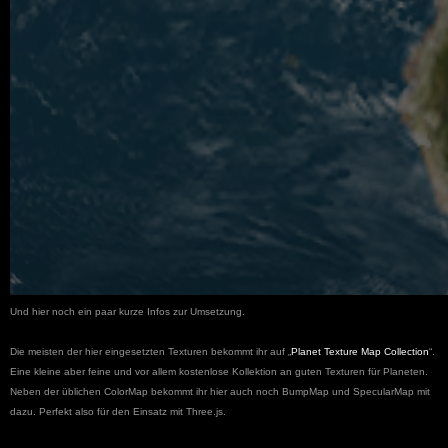
Und hier noch ein
paar kurze Infos zur U
msetzung
.
Die me
isten der hier eingesetzt
en Texturen bekommt ihr
auf
„
Planet Texture Map Collection
“
.
Eine
kleine
aber feine und vor allem ko
stenlose
Kollektion an guten Texturen für Planeten.
Neben der üblichen Color
Map bekommt ihr hier auch noch B
umpMap und S
pecu
lar
Map mit
dazu.
Perfekt also für den Einsatz mit Three.js.