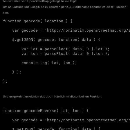
An die Daten von OpenStreetMap gelangt ihr wie folgt.
Um an Latitude und Longitude zu kommen per z.B. Städtename benutze ich diese Funktion
hier:
function geocode( location ) {

    var geocode = 'http://nominatim.openstreetmap.org/s
    $.getJSON( geocode, function( data ) {

        var lat = parseFloat( data[ 0 ].lat );

        var lon = parseFloat( data[ 0 ].lon );

        console.log( lat, lon );

    } );

Und umgekehrt funktioniert das auch. Nämlich mit dieser kleinen Funktion
:
function geocodeReverse( lat, lon ) {

    var geocode = 'http://nominatim.openstreetmap.org/r
    $.getJSON( geocode, function( data ) {
