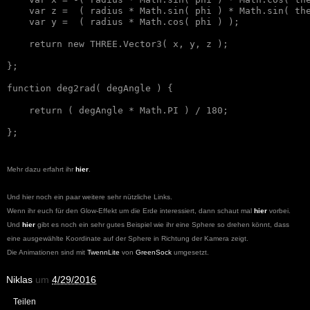
    var z =  ( radius * Math.sin( phi ) * Math.sin( the
    var y =  ( radius * Math.cos( phi ) );

    return new THREE.Vector3( x, y, z );

};

function deg2rad( degAngle ) {

    return ( degAngle * Math.PI ) / 180;

Mehr dazu erfahrt ihr
hier
.
Und hier noch
ein paar
weitere sehr nützli
che Links
.
Wenn ihr euch für den Glow-Effekt
um die Erde interes
siert
, dann schaut mal
hier
vorbei.
Und
hier
gibt es noch ein sehr g
utes Beispiel wie ihr eine Sphere so drehen könnt, dass
eine ausgewählte Koordinate auf der Sphere in Richtung der Kamera zeigt
.
Die
Animation
en sind mi
t
TwennLite
von
GreenSock
umgesetzt.
Niklas
um
4/29/2016
Teilen