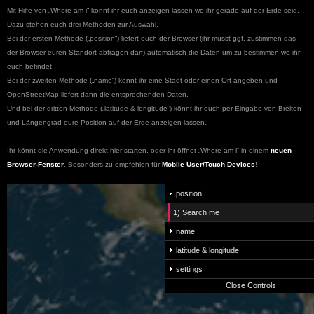
Mit Hilfe von „Where am i“ könnt ihr euch anzeigen lassen wo ihr gerade auf der Erde seid.
Dazu stehen euch drei Methoden zur Auswahl.
Bei der ersten Methode („position“) liefert euch der Browser (ihr müsst ggf. zustimmen das
der Browser euren Standort abfragen darf) automatisch die Daten um zu bestimmen wo ihr
euch befindet.
Bei der zweiten Methode („name“) könnt ihr eine Stadt oder einen Ort angeben und
OpenStreetMap liefert dann die entsprechenden Daten.
Und bei der dritten Methode („latitude
&
longitude“) könnt ihr euch per Eingabe von Breiten-
und Längengrad eure Position auf der Erde anzeigen lassen.
Ihr könnt die Anwendung direkt hier sta
rten, oder ihr öffnet
„Where am i“ in einem
neuen
Browser-Fenster
.
Besonders zu empfehlen für
Mobile User/Touch Devices
!