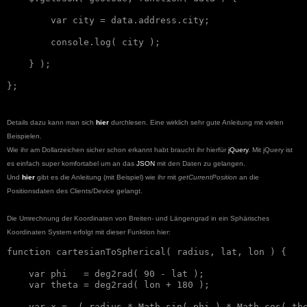
        var city = data.address.city;

        console.log( city );

    } );

Details dazu kann man sich
hier
durchlesen
. Eine wirklich sehr gute Anleitung mit vielen
Beispielen.
Wie ihr am Dollarzeichen sicher schon erkannt habt braucht ihr hierfür
jQuery
.
Mit jQuery ist
es einfach super komfortabel um an das
JSON
mit den Daten zu gela
ngen.
Und
hier
gibt es die Anleitung
(mit
Beispiel
)
wie ihr mit
getCurrentPosition
an die
Positionsdaten des Cli
en
ts/Device gelangt.
D
ie
Umrechnung
der Koor
di
naten von
Breiten- und Längengrad in ein
Sphärisches
Koordinaten System erfolgt mit dieser Funktion hier:
function cartesianToSpherical( radius, lat, lon ) {

    var phi   = deg2rad( 90 - lat );

    var theta = deg2rad( lon + 180 );

    var x = -( radius * Math.sin( phi ) * Math.cos( the