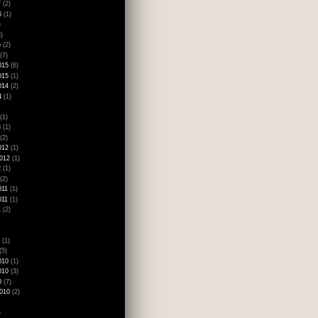
7
(2)
6
(1)
)
)
6
(2)
(7)
015
(6)
015
(1)
014
(2)
4
(1)
(1)
3
(1)
(2)
012
(1)
012
(1)
2
(1)
(2)
011
(1)
011
(1)
1
(2)
(1)
(5)
010
(1)
010
(3)
0
(7)
010
(2)
)