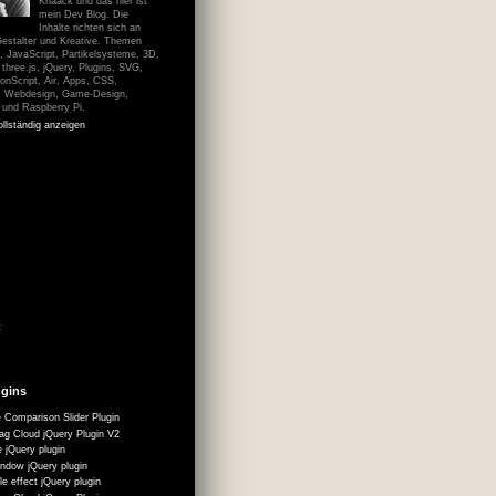
Knaack und das hier ist
mein Dev Blog. Die
Inhalte richten sich an
Gestalter und Kreative. Themen
 JavaScript, Partikelsysteme, 3D,
hree.js, jQuery, Plugins, SVG,
onScript, Air, Apps, CSS,
, Webdesign, Game-Design,
n und Raspberry Pi.
ollständig anzeigen
t
ugins
 Comparison Slider Plugin
g Cloud jQuery Plugin V2
 jQuery plugin
ndow jQuery plugin
le effect jQuery plugin