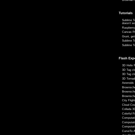
Tutorials
Sublime 
doesn't w
Raspberry
Canvas Pi
Grunt, get
Sublime T
Sublime T
Flash Exp
3D Helix 
3D Tag cl
3D Tag cl
3D Torna
Asteroids
Brownsche
Brownsche
Brownsch
City Fligh
Cloud Cov
Collada 3D
Colorful P
Computati
Computati
Computati
CurveTo A