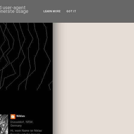
nd user-agent
generate usage
LEARN MORE
GOT IT
Niklas
Düsseldorf, NRW,
Germany
Hi, mein Name ist Niklas