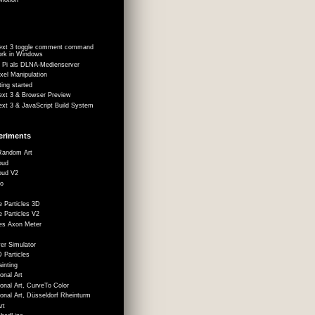
Text 3 toggle comment command
ork in Windows
 Pi als DLNA-Medienserver
xel Manipulation
ting started
ext 3 & Browser Preview
ext 3 & JavaScript Build System
eriments
Random Art
oud
oud V2
do
 Particles 3D
 Particles V2
es Axon Meter
t
er Simulator
 Particles
ainting
onal Art
onal Art, CurveTo Color
onal Art, Düsseldorf Rheinturm
rt