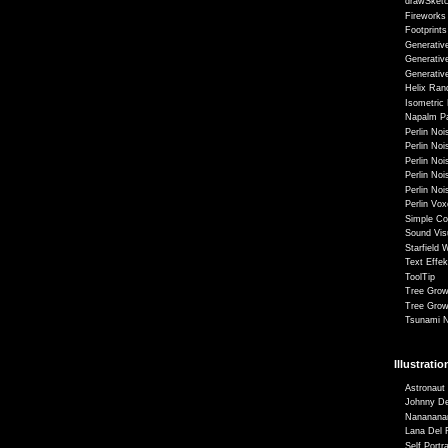
drawSketc
Fireworks
Footprints
Generativ
Generativ
Generativ
Helix Ran
Isometric 
Napalm Pa
Perlin No
Perlin No
Perlin Noi
Perlin No
Perlin No
Perlin Vo
Simple C
Sound Vis
Starfield 
Text Effek
ToolTip
Tree Grow
Tree Grow
Tsunami N
Illustrati
Astronaut
Johnny D
Nananana
Lana Del 
Self Portra