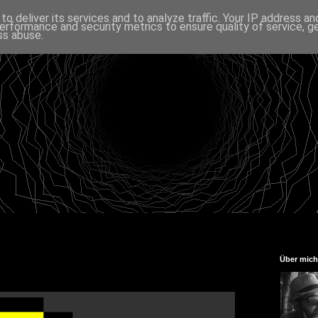
o deliver its services and to analyze traffic. Your IP address a
erformance and security metrics to ensure quality of service, 
ss abuse.
Über mich