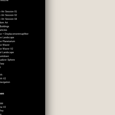
hedLine
e Art Session 01
e Art Session 02
e Art Session 04
dom Art
Buildings
rticles
ise + Displacementmapfilter
ise Landscape
se Planetarium
ise Waver
ise Waver V2
xel Landscape
ountdown
ualizer Sphere
Warp
t
th
th V2
avigation
onen
epp
na V2
Rey
it