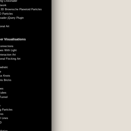
ing Crossfader
twork
, 3D Brownsche Planetoid Particles
D Particles
loader jQuery Plugin
onal Art
er Visualisations
Connections
bes With Light
nteraction Art
onal Flocking Art
adratic
e
rus Knots
tris Bricks
i
bes
Cubes
 Tunnel
e
g Particles
ves
 Lines
3D
Motion