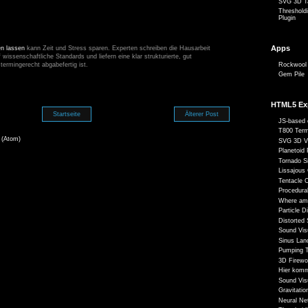
SVG 3D Ta
Threshold
Plugin
Apps
en lassen
kann Zeit und Stress sparen. Experten schreiben die Hausarbeit
f wissenschaftliche Standards und liefern eine klar strukturierte, gut
 termingerecht abgabefertig ist.
Rockwool 
Gem Pile
M
HTML5 Ex
Startseite
Älterer Post
JS-based 
T800 Term
 (Atom)
SVG 3D V
Planetoid 
Tornado S
Lissajous
Tentacle 
Procedural
Where am
Particle 
Distorted
Sound Vis
Sinus Lan
Pumping T
3D Firewo
Hier komm
Sound Vis
Gravitatio
Neural Ne