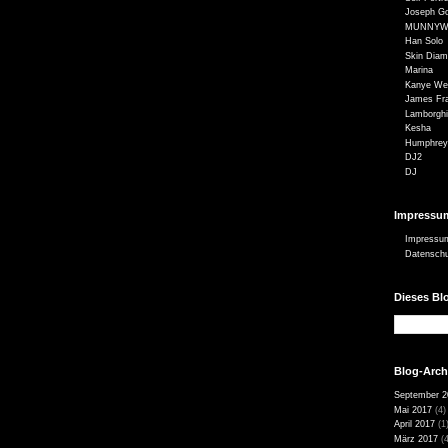
Joseph Go
MUNNYW
Han Solo
Skin Dia
Marina
Kanye We
James Fr
Lamborghi
Kesha
Humphrey
DJ2
DJ
Impressu
Impressu
Datensch
Dieses Bl
Blog-Arch
September 2
Mai 2017
(4)
April 2017
(1
März 2017
(4