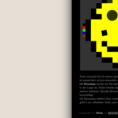
Total verrückt! Als ich davon g
ist tatsächlich schon ertaunlich 
Mit
Shumway
wurde ein Rendere
in der Lage ist, Flash Inhalte 
stehen dahinter "Mozilla Resea
beschäftigt.
Ob Shumway wirklich Sinn macht
geht´s zur offiziellen Seite und
Eingestellt von
Niklas
um
10/21/20