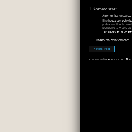
1 Kommentar:
Anonym hat gesagt…
Eine
hausarbeit schreib
professionell, achten au
recherchierte Arbeit, die
12/19/2025 12:39:00 P
Kommentar veröffentlichen
Neuerer Post
Abonnieren
Kommentare zum Post