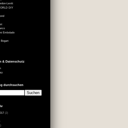
rdon-Levitt
ORLD DIY
mond
st
anco
ni Embolado
 Bogart
m & Datenschutz
m
utz
og durchsuchen
iv
017
(2)
)
)