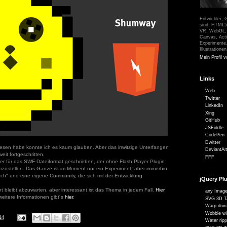
Entwickler, 
sind: HTML5,
VR, WebGL, t
Canvas, Acti
Experimente
Illustratione
Mein Profil v
Links
Web
Twitter
LinkedIn
Xing
GitHub
JSFiddle
CodePen
Dwitter
elesen habe konnte ich es kaum glauben. Aber das irrwitzige Unterfangen
DeviantAr
weit fortgeschritten.
FFF
r für das SWF-Dateiformat geschrieben, der ohne Flash Player Plugin
darzustellen. Das Ganze ist im Moment nur ein Experiment, aber immerhin
rch" und eine eigene Community, die sich mit der Entwicklung
jQuery Pl
 bleibt abzuwarten, aber interessant ist das Thema in jedem Fall.
Hier
any Image
 weitere Informationen gibt´s
hier
.
SVG 3D Ta
Warp drive
Wobble wi
14
Water ripp