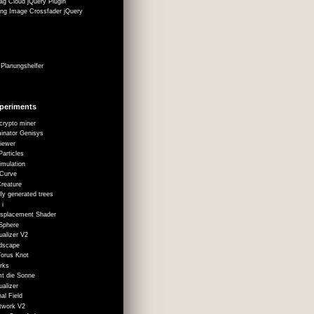
g Cloud jQuery Plugin
ing Image Crossfader jQuery
Planungshelfer
periments
crypto miner
inator Genisys
iewer
Particles
imulation
 Curve
Creature
ly generated trees
 i
Displacement Shader
 Sphere
ualizer V2
dscape
orus Knot
rks
t die Sonne
ualizer
nal Field
twork V2