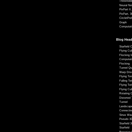
Threshold
Neural Ne
PixPart II
PixPart, 3
CircletPre
Graph
Computati
Blog Head
Starfield 
Flying Cu
Flocking I
Computati
Flocking
Tunnel Qu
Warp Driv
Flying To
Falling Te
Flying Tor
Flying Cu
Rotating 
Distorted
Tunnel
Landscap
Connectin
Sinus Wa
Pseudo 3D
Starfield 
Starfield
Brownian 