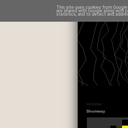
This site uses cookies from Google t
are shared with Google along with p
statistics, and to detect and addre
10/21/2014
Shumway