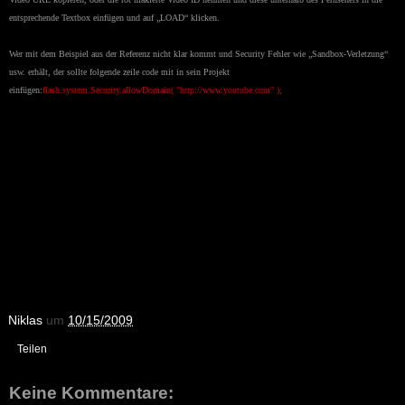
entsprechende Textbox einfügen und auf
„
LOAD
“
klicken.
Wer mit dem Beispiel aus der Referenz nicht klar kommt und Security Fehler wie
„
Sandbox-Verletzung
“
usw. erhält, der sollte folgende zeile code mit in sein Projekt
einfügen:
flash.system.Security.allowDomain( "http://www.youtube.com" );
Niklas
um
10/15/2009
Teilen
Keine Kommentare: