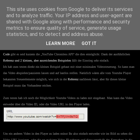
Niklas Knaack Dev Blog
This site uses cookies from Google to deliver its services
and to analyze traffic. Your IP address and user-agent are
shared with Google along with performance and security
10/15/2009
metrics to ensure quality of service, generate usage
YouTube Chromless API in Aktion
statistics, and to detect and address abuse.
LEARN MORE
GOT IT
Endlich ist es möglich ohne größere Umwege
Youtube
Videos in sein AS3 Projekt zu laden. Auf
Google
Code
gibt es seid kurzem die „YouTube Chromless API“ die dies ermöglicht. Dank der ausführlichen
Referenz und 2 kleinen, aber ausreichenden Beispielen
fällt der Einstieg sehr einfach.
Ich hab zum testen direkt ein kleines Beispiel gebaut mit einer minimalen Videosteuerung. So kann man
das Video abspielen/pausieren lassen und auf lautlos stellen. Natürlich wären alle vom Youtube Player
bekannten Steuerelemente möglich, wie sich in der
Referenz
nachlesen lässt, aber für dieses kleine
Beispiel muss das Vorhandene reichen.
Zum testen hab ich noch die Möglichkeit Youtube Videos zu laden mit eingebaut. Man kann das Video
entweder über die Video ID, oder die Video URL in den Player laden.
Um ein anderes Video in den Player zu laden müsst Ihr also einfach entweder wie im Bild zu sehen die
Video URL kopieren, oder die rot makierte Video ID nehmen und diese unterhalb des Fernsehers in die