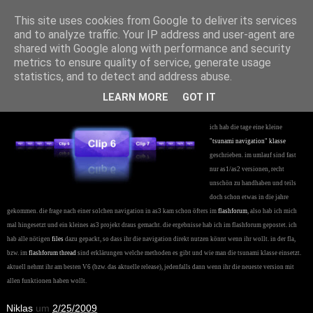
Niklas Knaack Dev Blog
This site uses cookies from Google to deliver its services
and to analyze traffic. Your IP address and user-agent are
shared with Google along with performance and security
2/25/2009
metrics to ensure quality of service, generate usage
Tsunami Navigation, Actionscript 3,
statistics, and to detect and address abuse.
+Sources
LEARN MORE
GOT IT
ich hab die tage eine kleine
"tsunami navigation" klasse
geschrieben. im umlauf sind fast
nur as1/as2 versionen, recht
unschön zu handhaben und teils
doch schon etwas in die jahre
gekommen. die frage nach einer solchen navigation in as3 kam schon öfters im
flashforum
, also hab ich mich
mal hingesetzt und ein kleines as3 projekt draus gemacht. die ergebnisse hab ich im flashforum gepostet. ich
hab alle nötigen
files
dazu gepackt, so dass ihr die navigation direkt nutzen könnt wenn ihr wollt. in der fla,
bzw. im
flashforum thread
sind erklärungen welche methoden es gibt und wie man die tsunami klasse einsetzt.
aktuell nehmt ihr am besten V6 (bzw. das aktuelle release), jedenfalls dann wenn ihr die neueste version mit
allen funktionen haben wollt.
Niklas
um
2/25/2009